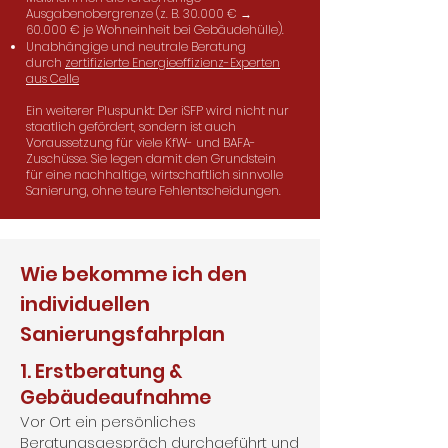
Ausgabenobergrenze (z. B. 30.000 € →
60.000 € je Wohneinheit bei Gebäudehülle).
Unabhängige und neutrale Beratung
durch
zertifizierte Energieeffizienz-Experten
aus Celle
Ein weiterer Pluspunkt: Der iSFP wird nicht nur
staatlich gefördert, sondern ist auch
Voraussetzung für viele KfW- und BAFA-
Zuschüsse. Sie legen damit den Grundstein
für eine nachhaltige, wirtschaftlich sinnvolle
Sanierung, ohne teure Fehlentscheidungen.
Wie bekomme ich den
individuellen
Sanierungsfahrplan
1. Erstberatung &
Gebäudeaufnahme
Vor Ort ein persönliches
Beratungsgespräch durchgeführt und