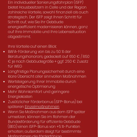
Ein individueller Sanierungsfahrplan (iSFP)
bietet Hausbesitzern in Celle und der Region
zahlreiche Vorteile, sowohl finanziell als auch
strategisch. Der iSFP zeigt Ihnen Schritt für
Schritt auf, wie Sie Ihr Gebäude
energieeffizient modernisieren können, ganz
auf Ihre Immobilie und Ihre Lebenssituation
abgestimmt.
Ihre Vorteile auf einen Blick:
BAFA-Förderung von bis zu 50 % der
Beratungshonorars, gedeckelt auf 650 € / 850
€ je nach Gebäudegröße + ggf. 250 € Zusatz
für WEG
Langfristige Planungssicherheit durch eine
klare Übersicht aller sinnvollen Maßnahmen
Wertsteigerung Ihrer Immobilie durch
energetische Optimierung
Mehr Wohnkomfort und geringere
Energiekosten
Zusätzlicher Förderbonus (iSFP-Bonus) bei
späteren
Einzelmaßnahmen
Wenn Sie Maßnahmen aus dem iSFP später
umsetzen, können Sie im Rahmen der
Bundesförderung für effiziente Gebäude
(BEG) einen iSFP-Bonus von +5 %-Punkten
erhalten; außerdem steigt für bestimmte
Maßnahmen die förderfähige