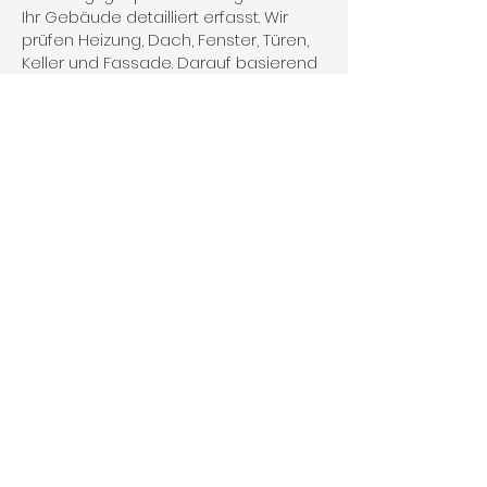
Ihr Gebäude detailliert erfasst. Wir
prüfen Heizung, Dach, Fenster, Türen,
Keller und Fassade. Darauf basierend
erstellen wir einen
maßgeschneiderten
Sanierungsfahrplan, abgestimmt auf
Ihre Immobilie und Ihre persönlichen
Bedürfnisse.
2. Bilanzierung
Innerhalb von ca. 2 Wochen nach der
Gebäudeaufnahme erstellen wir Ihren
individuellen Sanierungsfahrplan.
3. Erläuterung
Nach Fertigstellung des individuellen
Sanierungsfahrplans vereinbaren wir
einen Termin zur ausführlichen
Erläuterung. Dabei werden die
Ergebnisse sowie das weitere
Vorgehen im Rahmen der
energetischen Sanierung
besprochen, einschließlich möglicher